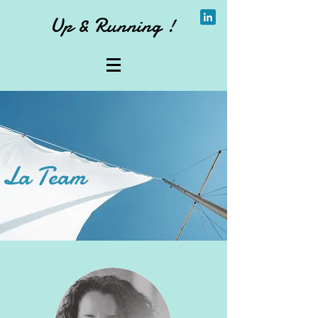
Up & Running !
La Team