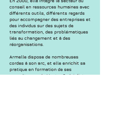
En 2000, elle intègre le secteur du
conseil en ressources humaines avec
différents outils, différents regards
pour accompagner des entreprises et
des individus sur des sujets de
transformation, des problématiques
liés au changement et à des
réorganisations.
Armelle dispose de nombreuses
cordes à son arc, et elle enrichit sa
pratique en formation de ses
compétences de Master Spécialiste
en Sophrologie Caycedienne,
d'enseignante PNL,
de systémicienne. Elle est par
ailleurs certifiée MBTI et Process
Communication.