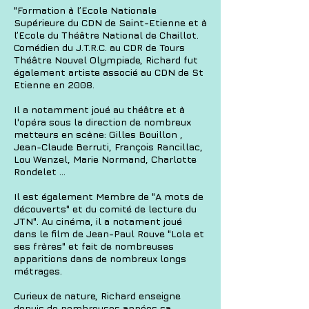
"Formation à l’Ecole Nationale
Supérieure du CDN de Saint-Etienne et à
l’Ecole du Théâtre National de Chaillot.
Comédien du J.T.R.C. au CDR de Tours
Théâtre Nouvel Olympiade, Richard fut
également artiste associé au CDN de St
Etienne en 2008.
Il a notamment joué au théâtre et à
l'opéra sous la direction de nombreux
metteurs en scène: Gilles Bouillon ,
Jean-Claude Berruti, François Rancillac,
Lou Wenzel, Marie Normand, Charlotte
Rondelet ...
Il est également Membre de "A mots de
découverts" et du comité de lecture du
JTN". Au cinéma, il a notament joué
dans le film de Jean-Paul Rouve "Lola et
ses frères" et fait de nombreuses
apparitions dans de nombreux longs
métrages.
Curieux de nature, Richard enseigne
depuis de nombreuses années sa